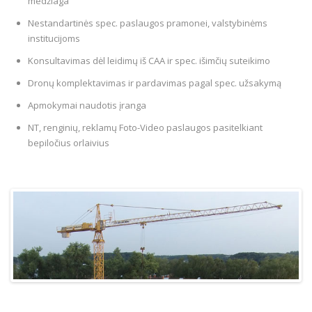
medžiaga
Nestandartinės spec. paslaugos pramonei, valstybinėms
institucijoms
Konsultavimas dėl leidimų iš CAA ir spec. išimčių suteikimo
Dronų komplektavimas ir pardavimas pagal spec. užsakymą
Apmokymai naudotis įranga
NT, renginių, reklamų Foto-Video paslaugos pasitelkiant
bepiločius orlaivius