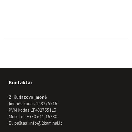
Kontaktai
Z. Kuriazovo įmonė
Įmonės kodas 148275516
PVM kodas LT482755113
Mob. Tel. +370 611 16780
El. paštas: info@2kaminai.lt